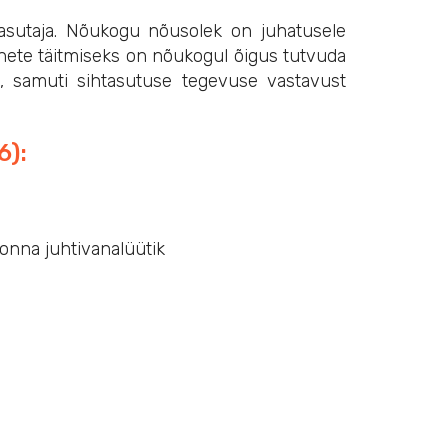
sutaja. Nõukogu nõusolek on juhatusele
nete täitmiseks on nõukogul õigus tutvuda
u, samuti sihtasutuse tegevuse vastavust
6):
konna juhtivanalüütik