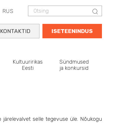
Otsing
Otsing
RUS
KONTAKTID
ISETEENINDUS
Kultuuririkas
Sündmused
Eesti
ja konkursid
 järelevalvet selle tegevuse üle. Nõukogu