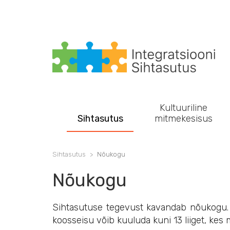
Main navigation
Kultuuriline
Sihtasutus
mitmekesisus
Sihtasutus
Nõukogu
Nõukogu
Sihtasutuse tegevust kavandab nõukogu. N
koosseisu võib kuuluda kuni 13 liiget, kes