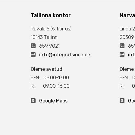
Tallinna kontor
Narva
Rävala 5 (6. korrus)
Linda 2
10143 Тallinn
20309
659 9021
659
info@integratsioon.ee
in
Oleme avatud:
Oleme 
E-N: 09.00-17.00
E-N: 0
R: 09.00-16.00
R: 09
Google Maps
Go