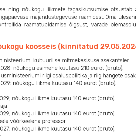
e ning nõukogu liikmete tagasikutsumise otsustab a
ad igapäevase majandustegevuse raamidest. Oma ülesan
ntrollida raamatupidamise õigsust, varade olemasol
õukogu koosseis (kinnitatud 29.05.202
inisteeriumi kultuurilise mitmekesisuse asekantsler
.2028; nõukogu esimehe kuutasu 210 eurot (bruto).
inisteeriumi riigi osaluspoliitika ja riigihangete osa
2029; nõukogu liikme kuutasu 140 eurot (bruto).
2029; nõukogu liikme kuutasu 140 eurot (bruto).
aja
2029; nõukogu liikme kuutasu 140 eurot (bruto).
 keele võõrkeelena professor
2027; nõukogu liikme kuutasu 140 eurot (bruto).