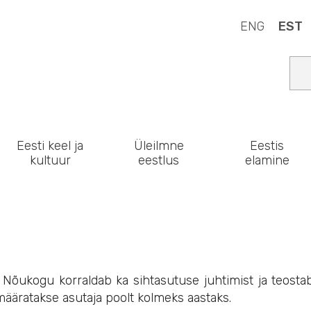
ENG
EST
Eesti keel ja
Üleilmne
Eestis
kultuur
eestlus
elamine
õukogu korraldab ka sihtasutuse juhtimist ja teostab
 määratakse asutaja poolt kolmeks aastaks.