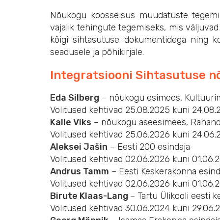
Nõukogu koosseisus muudatuste tegemis
vajalik tehingute tegemiseks, mis väljuv
kõigi sihtasutuse dokumentidega ning ko
seadusele ja põhikirjale.
Integratsiooni Sihtasutuse n
Eda Silberg
– nõukogu esimees, Kultuurim
Volitused kehtivad 25.08.2025 kuni 24.08
Kalle Viks
– nõukogu aseesimees, Rahandusm
Volitused kehtivad 25.06.2026 kuni 24.06.
Aleksei Jašin
– Eesti 200 esindaja
Volitused kehtivad 02.06.2026 kuni 01.06.
Andrus Tamm
– Eesti Keskerakonna esind
Volitused kehtivad 02.06.2026 kuni 01.06.
Birute Klaas-Lang
– Tartu Ülikooli eesti
Volitused kehtivad 30.06.2024 kuni 29.06.